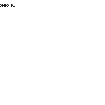
рию 18+!
Роман и Мария